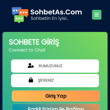
SOHBETE GİRİŞ
Connect to Chat
Giriş Yap
Farkli Sürüm ile Bağlan