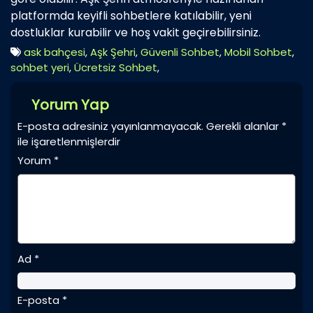
platformda keyifli sohbetlere katılabilir, yeni
dostluklar kurabilir ve hoş vakit geçirebilirsiniz.
ask bahçesi
,
Aşk Şehri
,
Güvenli Sohbet
,
Mobil Sohbet
,
sohbet yeri
,
Ücretsiz Sohbet
,
Yorum Yap
E-posta adresiniz yayınlanmayacak.
Gerekli alanlar
*
ile işaretlenmişlerdir
Yorum
*
Ad
*
E-posta
*