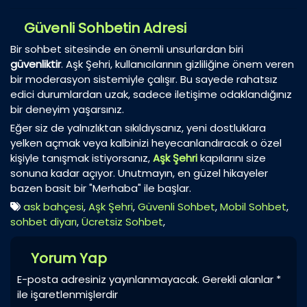
Güvenli Sohbetin Adresi
Bir sohbet sitesinde en önemli unsurlardan biri
güvenliktir
. Aşk Şehri, kullanıcılarının gizliliğine önem veren
bir moderasyon sistemiyle çalışır. Bu sayede rahatsız
edici durumlardan uzak, sadece iletişime odaklandığınız
bir deneyim yaşarsınız.
Eğer siz de yalnızlıktan sıkıldıysanız, yeni dostluklara
yelken açmak veya kalbinizi heyecanlandıracak o özel
kişiyle tanışmak istiyorsanız,
Aşk Şehri
kapılarını size
sonuna kadar açıyor. Unutmayın, en güzel hikayeler
bazen basit bir "Merhaba" ile başlar.
ask bahçesi
,
Aşk Şehri
,
Güvenli Sohbet
,
Mobil Sohbet
,
sohbet diyarı
,
Ücretsiz Sohbet
,
Yorum Yap
E-posta adresiniz yayınlanmayacak.
Gerekli alanlar
*
ile işaretlenmişlerdir