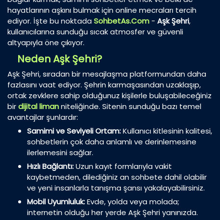
hayatlarının aşkını bulmak için online mecraları tercih
ediyor. İşte bu noktada
SohbetAs.Com
-
Aşk Şehri
,
kullanıcılarına sunduğu sıcak atmosfer ve güvenli
altyapıyla öne çıkıyor.
Neden Aşk Şehri?
Aşk Şehri, sıradan bir mesajlaşma platformundan daha
fazlasını vaat ediyor. Şehrin karmaşasından uzaklaşıp,
ortak zevklere sahip olduğunuz kişilerle buluşabileceğiniz
bir
dijital liman
niteliğinde. Sitenin sunduğu bazı temel
avantajlar şunlardır:
Samimi ve Seviyeli Ortam:
Kullanıcı kitlesinin kalitesi,
sohbetlerin çok daha anlamlı ve derinlemesine
ilerlemesini sağlar.
Hızlı Bağlantı:
Uzun kayıt formlarıyla vakit
kaybetmeden, dilediğiniz an sohbete dahil olabilir
ve yeni insanlarla tanışma şansı yakalayabilirsiniz.
Mobil Uyumluluk:
Evde, yolda veya molada;
internetin olduğu her yerde Aşk Şehri yanınızda.