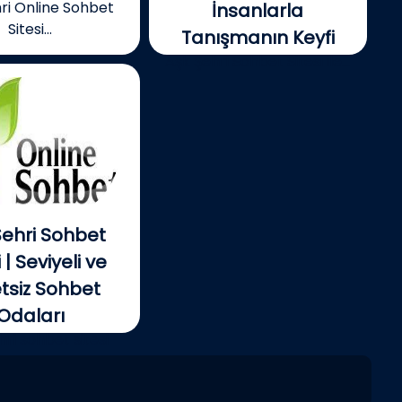
ri Online Sohbet
İnsanlarla
Sitesi...
Tanışmanın Keyfi
Aşk Şehri Sohbet Sitesi ile...
Şehri Sohbet
 | Seviyeli ve
tsiz Sohbet
Odaları
hri sohbet sitesi
amamen...