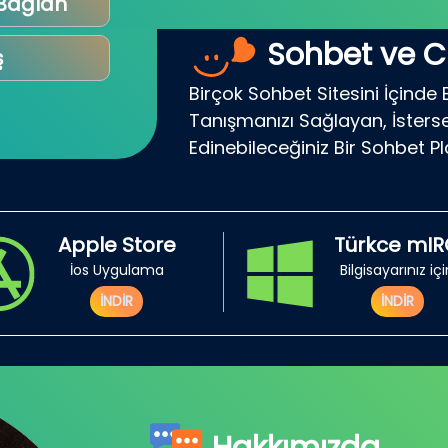
 Bağlan
Sohbet ve C
ş
Birçok Sohbet Sitesini İçinde 
Tanışmanızı Sağlayan, İsterse
Edinebileceğiniz Bir Sohbet P
Apple Store
Türkce mI
İos Uygulama
Bilgisayarınız iç
İNDİR
İNDİR
Hakkımızda