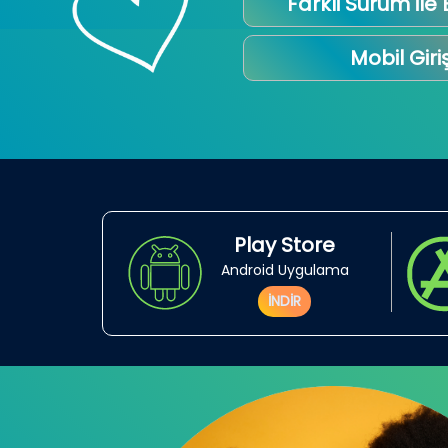
Farkli Sürüm ile
Mobil Giri
Play Store
Android Uygulama
İNDİR