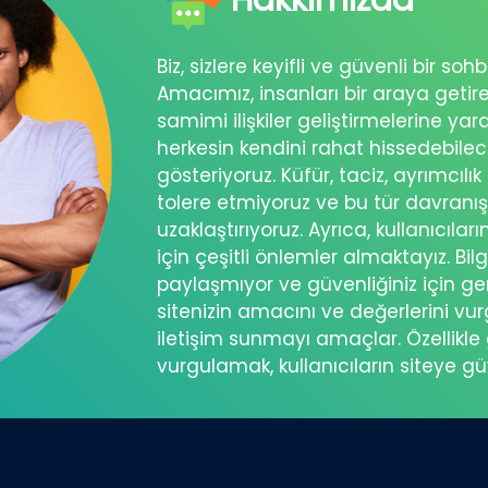
Biz, sizlere keyifli ve güvenli bir s
Amacımız, insanları bir araya getir
samimi ilişkiler geliştirmelerine ya
herkesin kendini rahat hissedebil
gösteriyoruz. Küfür, taciz, ayrımcılık
tolere etmiyoruz ve bu tür davranı
uzaklaştırıyoruz. Ayrıca, kullanıcılar
için çeşitli önlemler almaktayız. Bilg
paylaşmıyor ve güvenliğiniz için ger
sitenizin amacını ve değerlerini vu
iletişim sunmayı amaçlar. Özellikle 
vurgulamak, kullanıcıların siteye g