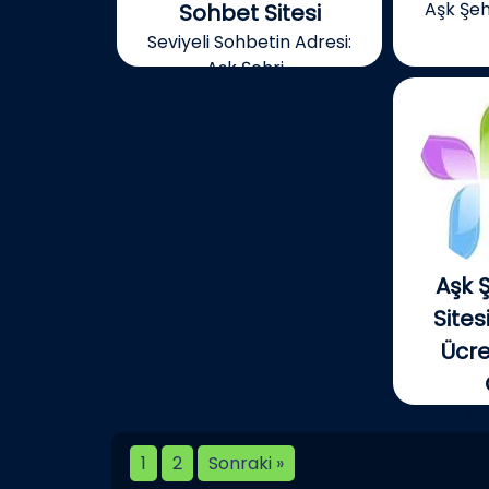
Aşk Şeh
Sohbet Sitesi
Seviyeli Sohbetin Adresi:
Aşk Şehri...
Aşk 
Sitesi
Ücre
Aşk şe
t
1
2
Sonraki »