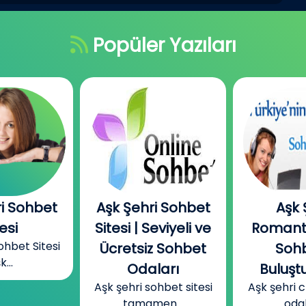
Popüler Yazıları
i Sohbet
Aşk Şehri
Aşk 
eviyeli ve
Romantizmin ve
Muha
Aşk şehri
z Sohbet
Sohbetin
odaları t
ları
Buluştuğu Yer
ohbet sitesi
Aşk şehri chat sohbet
en...
odaları...