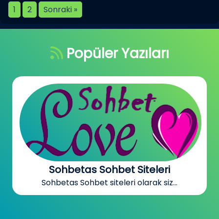
1
2
Sonraki »
Popüler Yazıları
Aşk Şehri Sohbet Sitesi
Aşk Şehri Sohbet Sitesi Aşk...