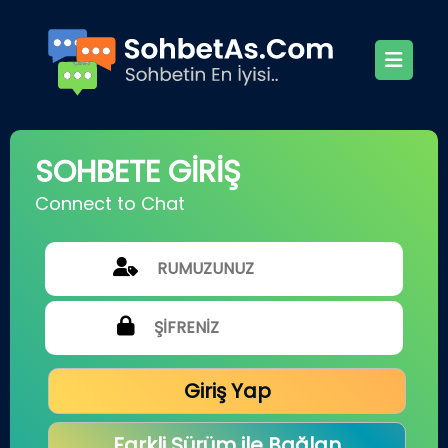
SOHBETE GİRİŞ
Connect to Chat
Giriş Yap
Farkli Sürüm ile Bağlan