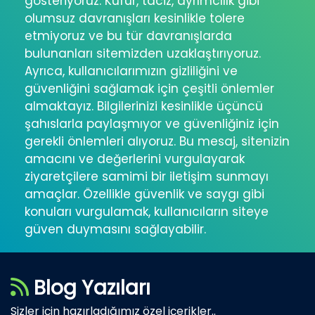
gösteriyoruz. Küfür, taciz, ayrımcılık gibi
olumsuz davranışları kesinlikle tolere
etmiyoruz ve bu tür davranışlarda
bulunanları sitemizden uzaklaştırıyoruz.
Ayrıca, kullanıcılarımızın gizliliğini ve
güvenliğini sağlamak için çeşitli önlemler
almaktayız. Bilgilerinizi kesinlikle üçüncü
şahıslarla paylaşmıyor ve güvenliğiniz için
gerekli önlemleri alıyoruz. Bu mesaj, sitenizin
amacını ve değerlerini vurgulayarak
ziyaretçilere samimi bir iletişim sunmayı
amaçlar. Özellikle güvenlik ve saygı gibi
konuları vurgulamak, kullanıcıların siteye
güven duymasını sağlayabilir.
Blog Yazıları
Sizler için hazırladığımız özel içerikler..