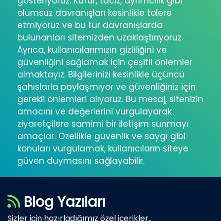
gösteriyoruz. Küfür, taciz, ayrımcılık gibi
olumsuz davranışları kesinlikle tolere
etmiyoruz ve bu tür davranışlarda
bulunanları sitemizden uzaklaştırıyoruz.
Ayrıca, kullanıcılarımızın gizliliğini ve
güvenliğini sağlamak için çeşitli önlemler
almaktayız. Bilgilerinizi kesinlikle üçüncü
şahıslarla paylaşmıyor ve güvenliğiniz için
gerekli önlemleri alıyoruz. Bu mesaj, sitenizin
amacını ve değerlerini vurgulayarak
ziyaretçilere samimi bir iletişim sunmayı
amaçlar. Özellikle güvenlik ve saygı gibi
konuları vurgulamak, kullanıcıların siteye
güven duymasını sağlayabilir.
Blog Yazıları
Sizler için hazırladığımız özel içerikler..