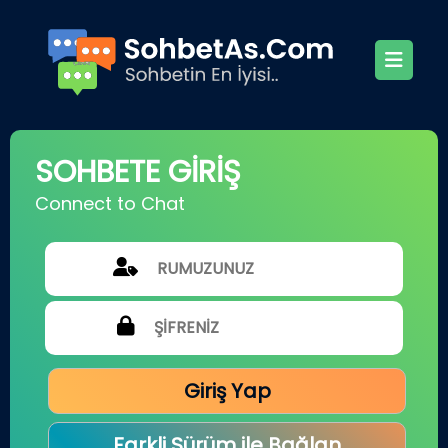
SOHBETE GİRİŞ
Connect to Chat
Giriş Yap
Farkli Sürüm ile Bağlan