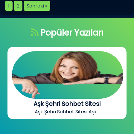
1
2
Sonraki »
Popüler Yazıları
Aşk Şehri Sohbet Sitesi
Aşk Şehri Sohbet Sitesi Aşk...