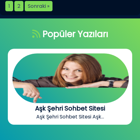
1
2
Sonraki »
Popüler Yazıları
Aşk Şehri Sohbet Sitesi
Aşk Şehri Sohbet Sitesi Aşk...