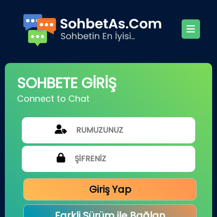
SOHBETE GİRİŞ
Connect to Chat
Giriş Yap
Farkli Sürüm ile Bağlan