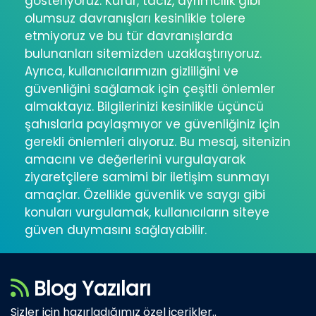
gösteriyoruz. Küfür, taciz, ayrımcılık gibi
olumsuz davranışları kesinlikle tolere
etmiyoruz ve bu tür davranışlarda
bulunanları sitemizden uzaklaştırıyoruz.
Ayrıca, kullanıcılarımızın gizliliğini ve
güvenliğini sağlamak için çeşitli önlemler
almaktayız. Bilgilerinizi kesinlikle üçüncü
şahıslarla paylaşmıyor ve güvenliğiniz için
gerekli önlemleri alıyoruz. Bu mesaj, sitenizin
amacını ve değerlerini vurgulayarak
ziyaretçilere samimi bir iletişim sunmayı
amaçlar. Özellikle güvenlik ve saygı gibi
konuları vurgulamak, kullanıcıların siteye
güven duymasını sağlayabilir.
Blog Yazıları
Sizler için hazırladığımız özel içerikler..